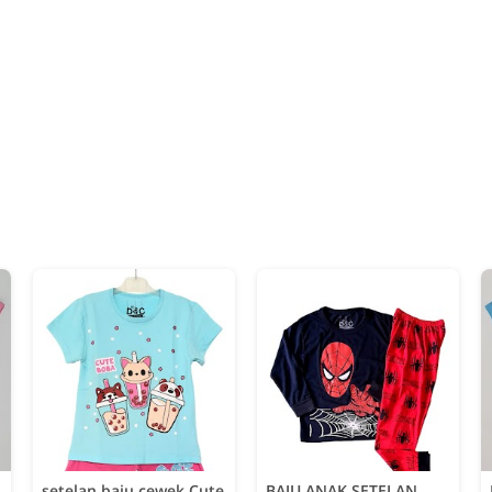
setelan baju cewek Cute
BAJU ANAK SETELAN