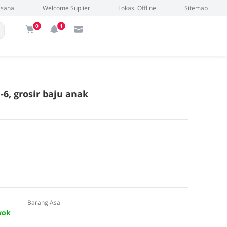
Usaha
Welcome Suplier
Lokasi Offline
Sitemap
0
1
-6, grosir baju anak
Barang Asal
wok