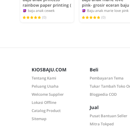
rainbow paper printing (
pink- grosir eceran baju
4-14T)
anak karakter.
baju anak cewek
Baju anak marie love pink
admin
admin
(0)
(0)
KIOSBAJU.COM
Beli
Tentang Kami
Pembayaran Tema
Peluang Usaha
Tukar Tambah Toko O
Welcome Supplier
Blogpedia COD
Lokasi Offline
Jual
Catalog Product
Pusat Bantuan Seller
Sitemap
Mitra Tokped