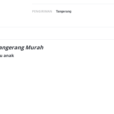
PENGIRIMAN
ngerang Murah
aju anak