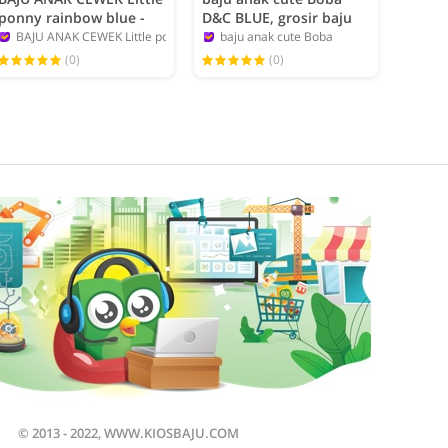
ponny rainbow blue -
D&C BLUE, grosir baju
grosir baju anak
anak karakter branded.
IDERMAN
BAJU ANAK CEWEK Little ponny rainbow blue
baju anak cute Boba
karakter
admin
admin
(0)
(0)
© 2013 - 2022, WWW.KIOSBAJU.COM