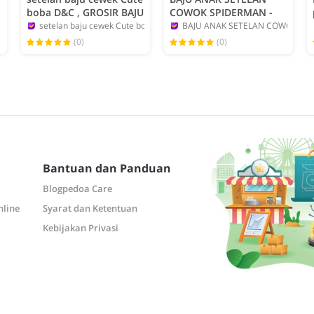
boba D&C , GROSIR BAJU
COWOK SPIDERMAN -
ANAK KARAKTER
GROSIR ECERAN BAJU
setelan baju cewek Cute boba
BAJU ANAK SETELAN COWOK SP
admin
ANAK
admin
(0)
(0)
Bantuan dan Panduan
Blogpedoa Care
nline
Syarat dan Ketentuan
Kebijakan Privasi