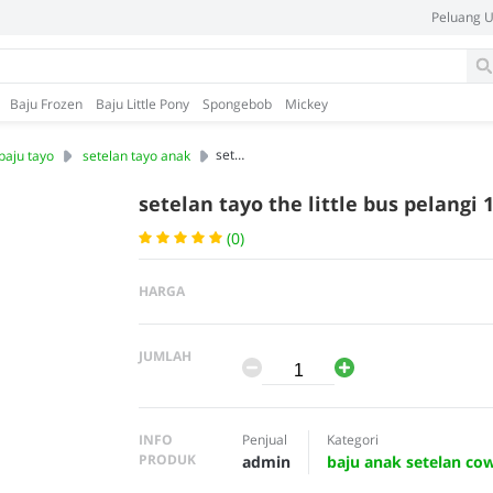
Peluang 
Baju Frozen
Baju Little Pony
Spongebob
Mickey
setelan tayo the little bus pelangi 1-6, grosir baju anak
baju tayo
setelan tayo anak
setelan tayo the little bus pelangi 1
(0)
HARGA
JUMLAH
INFO
Penjual
Kategori
PRODUK
admin
baju anak setelan co