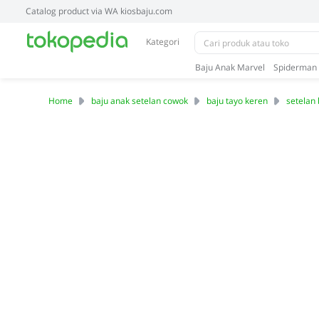
Catalog product via WA kiosbaju.com
Kategori
Baju Anak Marvel
Spiderman
Home
baju anak setelan cowok
baju tayo keren
setelan 