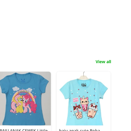
View all
BAJU ANAK CEWEK Little
baju anak cute Boba