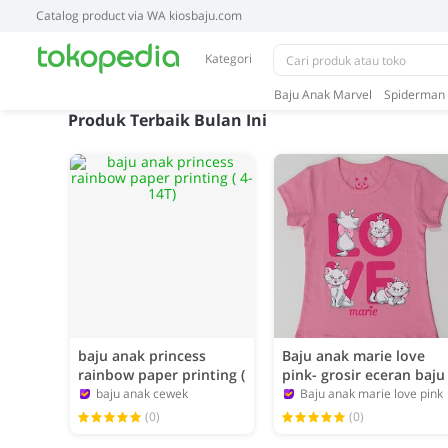
Catalog product via WA kiosbaju.com
Kategori
Baju Anak Marvel
Spiderman
Produk Terbaik Bulan Ini
baju anak princess
Baju anak marie love
rainbow paper printing (
pink- grosir eceran baju
4-14T)
anak karakter.
baju anak cewek
Baju anak marie love pink
admin
admin
(0)
(0)