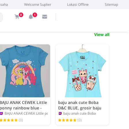
Usaha
Welcome Suplier
Lokasi Offline
Sitemap
0
1
View all
BAJU ANAK CEWEK Little
baju anak cute Boba
ponny rainbow blue -
D&C BLUE, grosir baju
grosir baju anak
anak karakter branded.
IDERMAN
BAJU ANAK CEWEK Little ponny rainbow blue
baju anak cute Boba
karakter
admin
admin
(0)
(0)