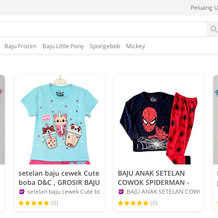
Peluang 
Baju Frozen
Baju Little Pony
Spongebob
Mickey
setelan baju cewek Cute
BAJU ANAK SETELAN
boba D&C , GROSIR BAJU
COWOK SPIDERMAN -
ANAK KARAKTER
GROSIR ECERAN BAJU
setelan baju cewek Cute boba
BAJU ANAK SETELAN COWOK SP
admin
ANAK
admin
(0)
(0)