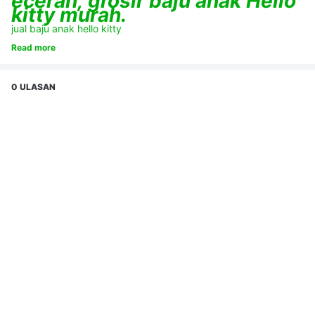
eceran, grosir
baju anak Hello
kitty murah.
jual baju anak hello kitty
Read more
0 ULASAN