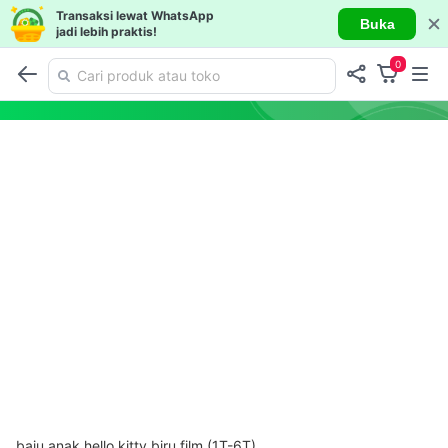
Transaksi lewat WhatsApp
Buka
jadi lebih praktis!
0
baju anak hello kitty biru film (1T-6T)