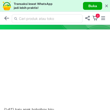
Transaksi lewat WhatsApp
Buka
jadi lebih praktis!
0
(1-6T) baju anak boboiboy biru