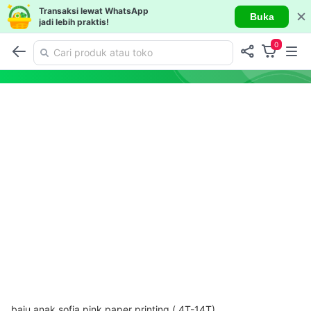
Transaksi lewat WhatsApp
Buka
jadi lebih praktis!
0
baju anak sofia pink paper printing ( 4T-14T)