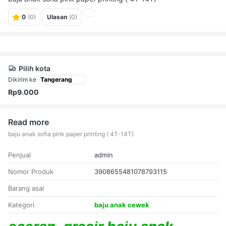
0
(0)
Ulasan
(0)
Pilih kota
Dikirim ke
Rp9.000
Read more
baju anak sofia pink paper printing ( 4T-14T)
Penjual
admin
Nomor Produk
3908655481078793115
Barang asal
Kategori
baju anak cewek