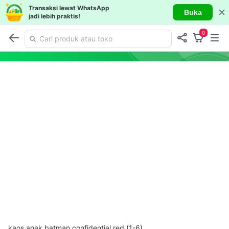
Transaksi lewat WhatsApp
Buka
jadi lebih praktis!
0
kaos anak batman confidential red (1-6)