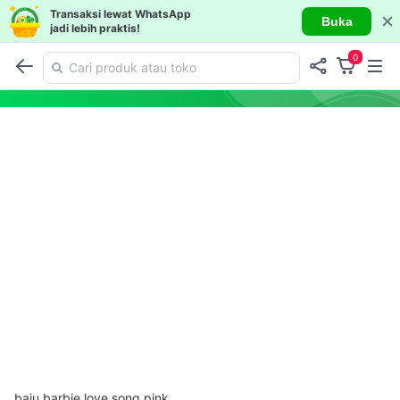
Transaksi lewat WhatsApp
Buka
jadi lebih praktis!
0
baju barbie love song pink