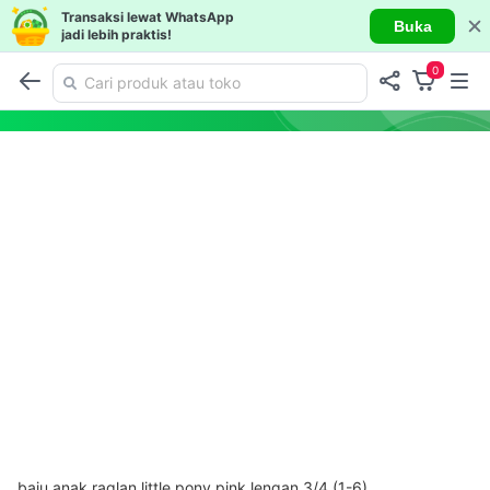
Transaksi lewat WhatsApp
Buka
jadi lebih praktis!
0
baju anak raglan little pony pink lengan 3/4 (1-6)