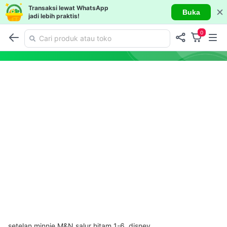
Transaksi lewat WhatsApp
Buka
jadi lebih praktis!
0
setelan minnie M&N salur hitam 1-6, disney