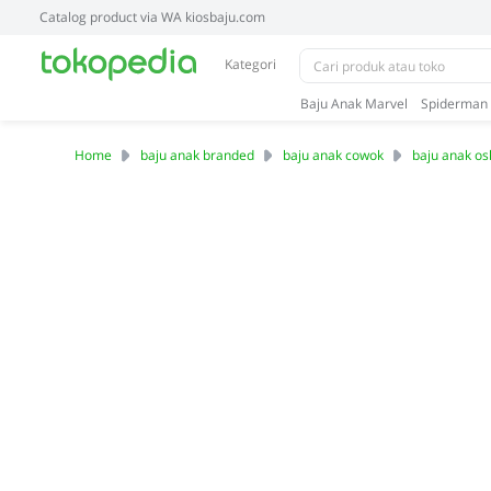
Catalog product via WA kiosbaju.com
Kategori
Baju Anak Marvel
Spiderman
Home
baju anak branded
baju anak cowok
baju anak o