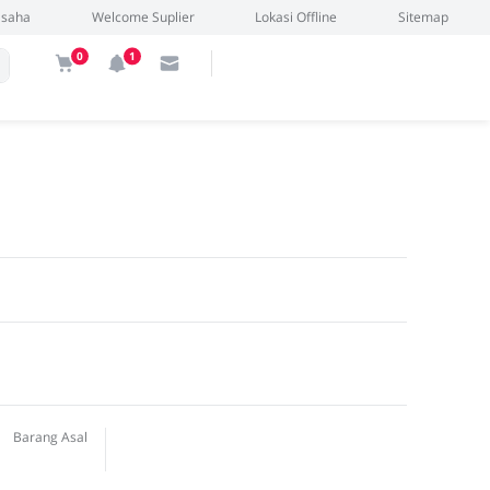
Usaha
Welcome Suplier
Lokasi Offline
Sitemap
0
1
oshkosh blue new 1-6, oshkosh
sh tangerang
Barang Asal