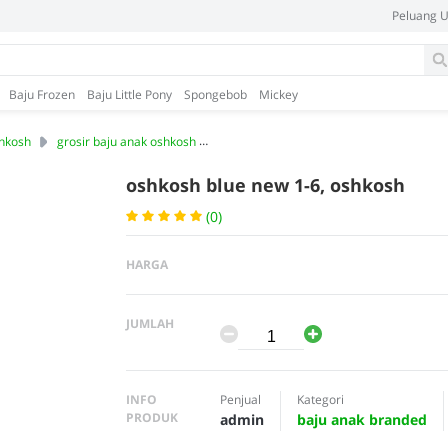
Peluang 
Baju Frozen
Baju Little Pony
Spongebob
Mickey
shkosh
grosir baju anak oshkosh
konveksi tangerang
produsen oshko
oshkosh blue new 1-6, oshkosh
(0)
HARGA
JUMLAH
INFO
Penjual
Kategori
PRODUK
admin
baju anak branded