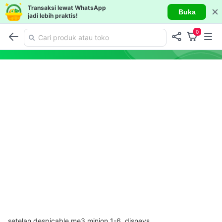
Transaksi lewat WhatsApp
Buka
jadi lebih praktis!
0
setelan despicable me3 minion 1-6, disneys