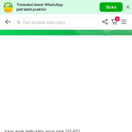
Transaksi lewat WhatsApp
Buka
jadi lebih praktis!
0
kaos anak hello kitty spun pink (1T-6T)